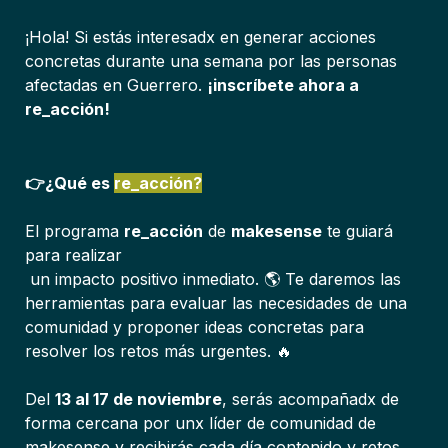
¡Hola! Si estás interesadx en generar acciones 
concretas durante una semana por las personas 
afectadas en Guerrero. 
¡inscríbete ahora a 
re_acción!
👉¿Qué es 
re_acción?
El programa 
re_acción
 de 
makesense
 te guiará 
para realizar

 un impacto positivo inmediato. 🌎 Te daremos las 
herramientas para evaluar las necesidades de una 
comunidad y proponer ideas concretas para 
resolver los retos más urgentes. 🔥
Del 
13 al 17 de noviembre
, serás acompañadx de 
forma cercana por unx líder de comunidad de 
makesense y recibirás cada día contenido y retos 