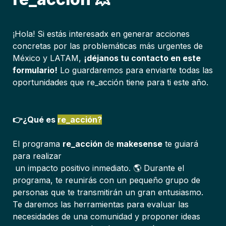
¡Hola! Si estás interesadx en generar acciones 
concretas por las problemáticas más urgentes de 
México y LATAM, 
¡déjanos tu contacto en este 
formulario!
 Lo guardaremos para enviarte todas las 
oportunidades que
 re_acción 
tiene para ti este año.
👉¿Qué es 
re_acción?
El programa 
re_acción
 de 
makesense
 te guiará 
para realizar

 un impacto positivo inmediato. 🌎 Durante el 
programa, te reunirás con un pequeño grupo de 
personas que te transmitirán un gran entusiasmo. 
Te daremos las herramientas para evaluar las 
necesidades de una comunidad y proponer ideas 